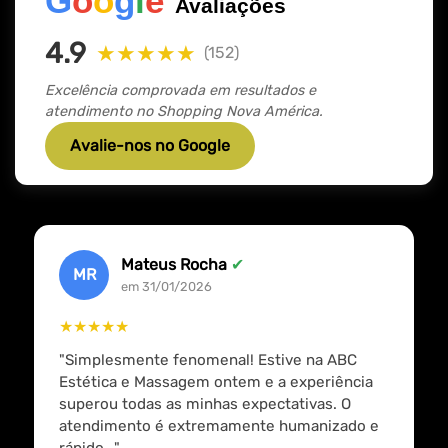
G
o
o
g
l
e
Avaliações
4.9
★★★★★
(152)
Excelência comprovada em resultados e
atendimento no Shopping Nova América.
Avalie-nos no Google
Mateus Rocha
✔
MR
em 31/01/2026
★★★★★
"Simplesmente fenomenal! Estive na ABC
Estética e Massagem ontem e a experiência
superou todas as minhas expectativas. O
atendimento é extremamente humanizado e
rápido..."