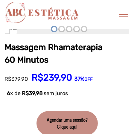
Massagem Rhamaterapia
60 Minutos
R$239,90
R$379,90
37%
OFF
6
x de
R$39,98
sem juros
Agendar uma sessão?
Clique aqui