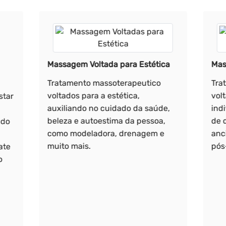
Massagem Voltada para Estética
Mas
Tratamento massoterapeutico
Tra
voltados para a estética,
vol
star
auxiliando no cuidado da saúde,
ind
beleza e autoestima da pessoa,
de 
ndo
como modeladora, drenagem e
anci
muito mais.
pós
ate
o