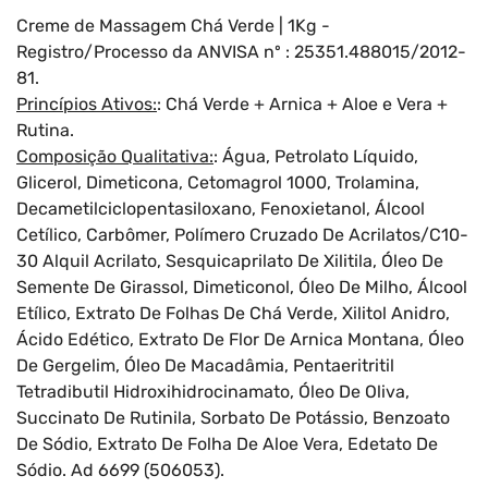
Creme de Massagem Chá Verde | 1Kg -
Registro/Processo da ANVISA nº : 25351.488015/2012-
81.
Princípios Ativos:
: Chá Verde + Arnica + Aloe e Vera +
Rutina.
Composição Qualitativa:
: Água, Petrolato Líquido,
Glicerol, Dimeticona, Cetomagrol 1000, Trolamina,
Decametilciclopentasiloxano, Fenoxietanol, Álcool
Cetílico, Carbômer, Polímero Cruzado De Acrilatos/C10-
30 Alquil Acrilato, Sesquicaprilato De Xilitila, Óleo De
Semente De Girassol, Dimeticonol, Óleo De Milho, Álcool
Etílico, Extrato De Folhas De Chá Verde, Xilitol Anidro,
Ácido Edético, Extrato De Flor De Arnica Montana, Óleo
De Gergelim, Óleo De Macadâmia, Pentaeritritil
Tetradibutil Hidroxihidrocinamato, Óleo De Oliva,
Succinato De Rutinila, Sorbato De Potássio, Benzoato
De Sódio, Extrato De Folha De Aloe Vera, Edetato De
Sódio. Ad 6699 (506053).