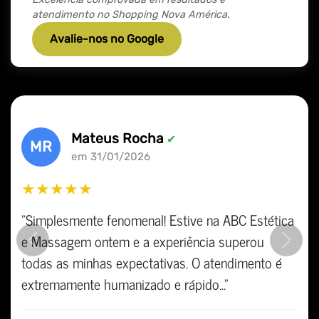
atendimento no Shopping Nova América.
Avalie-nos no Google
Mateus Rocha
✔
MR
em 31/01/2026
★★★★★
"Simplesmente fenomenal! Estive na ABC Estética
e Massagem ontem e a experiência superou
Previous
Ne
todas as minhas expectativas. O atendimento é
extremamente humanizado e rápido..."