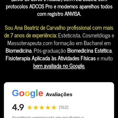
protocolos ADCOS Pro e modernos aparelhos todos
com registro ANVISA.
Sou Ana Beatriz de Carvalho profissional com mais
de 7 anos de experiência:
Esteticista, Cosmetóloga e
Massoterapeuta com formação em Bacharel em
Biomedicina
, Pós-graduação
Biomedicina Estética
,
Fisioterapia Aplicada às Atividades Físicas
e muito
bem avaliada no Google.
G
o
o
g
l
e
Avaliações
4.9
★★★★★
(152)
Excelência comprovada em resultados e