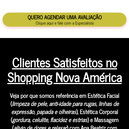
QUERO AGENDAR UMA AVALIAÇÃO
Clique aqui e fale com a Especialista
Clientes Satisfeitos no
Shopping Nova América
Veja por que somos referência em Estética Facial
(
limpeza de pele, anti-idade para rugas, linhas de
expressão, papada e olheiras
), Estética Corporal
(
gordura, celulite, flacidez e estrias
) e Massagem
(
alivio de dores e relaxar
) com Ana Beatriz com