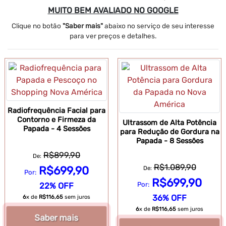
MUITO BEM AVALIADO NO GOOGLE
Clique no botão
"Saber mais"
abaixo no serviço de seu interesse
para ver preços e detalhes.
Radiofrequência Facial para
Contorno e Firmeza da
Ultrassom de Alta Potência
Papada - 4 Sessões
para Redução de Gordura na
Papada - 8 Sessões
R$899,90
De:
R$1.089,90
R$699,90
De:
Por:
R$699,90
Por:
22% OFF
36% OFF
6
x de
R$116,65
sem juros
6
x de
R$116,65
sem juros
Saber mais