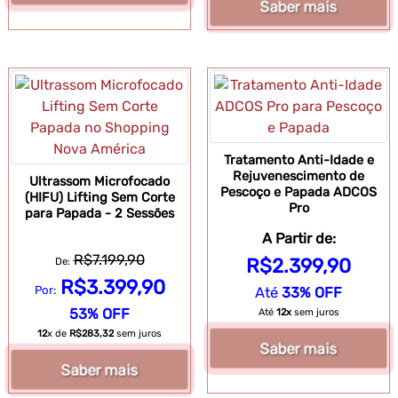
Saber mais
Tratamento Anti-Idade e
Rejuvenescimento de
Ultrassom Microfocado
Pescoço e Papada ADCOS
(HIFU) Lifting Sem Corte
Pro
para Papada - 2 Sessões
A Partir de:
R$7.199,90
R$2.399,90
De:
R$3.399,90
Por:
Até
33% OFF
53% OFF
Até
12x
sem juros
12
x de
R$283,32
sem juros
Saber mais
Saber mais