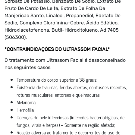
Sorbato De Potássio, Benzoato De Sódio, Extrato De
Fruto De Cardo De Leite, Extrato De Folha De
Manjericao Santo, Linalool, Propanediol, Edetato De
Sódio, Complexo Clorofinina-Cobre, Ácido Edético,
Hidroxiacetofenona, Butil-Hidroxitolueno. Ad 7405
(506300).
*CONTRAINDICAÇÕES DO ULTRASSOM FACIAL*
O tratamento com Ultrassom Facial é desaconselhado
nos seguintes casos:
Temperatura do corpo superior a 38 graus;
Existência de traumas, feridas abertas, contusões recentes,
roturas musculares, entorses e queimaduras;
Melanoma;
Hemofilia;
Doenças de pele infecciosas (infecções bacteriológicas, de
fungos, virais e herpes) – Somente na região afetada;
Reação adversa ao tratamento e decorrentes do uso de