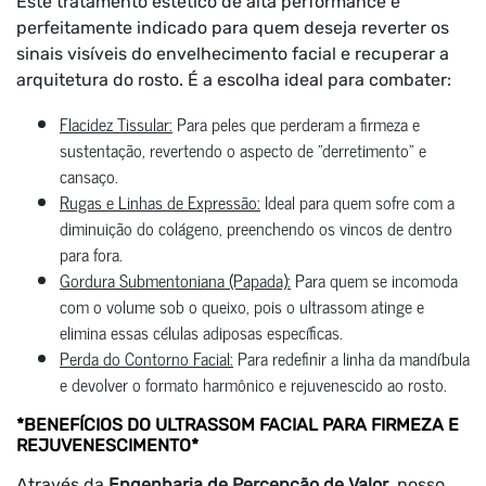
Este tratamento estético de alta performance é
perfeitamente indicado para quem deseja reverter os
sinais visíveis do envelhecimento facial e recuperar a
arquitetura do rosto. É a escolha ideal para combater:
Flacidez Tissular:
Para peles que perderam a firmeza e
sustentação, revertendo o aspecto de "derretimento" e
cansaço.
Rugas e Linhas de Expressão:
Ideal para quem sofre com a
diminuição do colágeno, preenchendo os vincos de dentro
para fora.
Gordura Submentoniana (Papada):
Para quem se incomoda
com o volume sob o queixo, pois o ultrassom atinge e
elimina essas células adiposas específicas.
Perda do Contorno Facial:
Para redefinir a linha da mandíbula
e devolver o formato harmônico e rejuvenescido ao rosto.
*BENEFÍCIOS DO ULTRASSOM FACIAL PARA FIRMEZA E
REJUVENESCIMENTO*
Através da
Engenharia de Percepção de Valor
, nosso