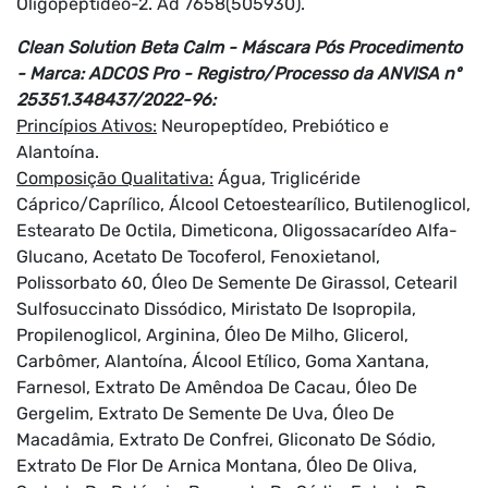
Oligopeptídeo-2. Ad 7658(505930).
Clean Solution Beta Calm - Máscara Pós Procedimento
- Marca: ADCOS Pro - Registro/Processo da ANVISA nº
25351.348437/2022-96:
Princípios Ativos:
Neuropeptídeo, Prebiótico e
Alantoína.
Composição Qualitativa:
Água, Triglicéride
Cáprico/Caprílico, Álcool Cetoestearílico, Butilenoglicol,
Estearato De Octila, Dimeticona, Oligossacarídeo Alfa-
Glucano, Acetato De Tocoferol, Fenoxietanol,
Polissorbato 60, Óleo De Semente De Girassol, Cetearil
Sulfosuccinato Dissódico, Miristato De Isopropila,
Propilenoglicol, Arginina, Óleo De Milho, Glicerol,
Carbômer, Alantoína, Álcool Etílico, Goma Xantana,
Farnesol, Extrato De Amêndoa De Cacau, Óleo De
Gergelim, Extrato De Semente De Uva, Óleo De
Macadâmia, Extrato De Confrei, Gliconato De Sódio,
Extrato De Flor De Arnica Montana, Óleo De Oliva,