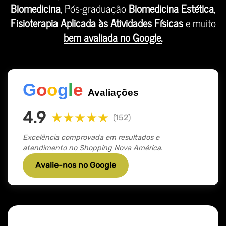
Biomedicina
, Pós-graduação
Biomedicina Estética
,
Fisioterapia Aplicada às Atividades Físicas
e muito
bem avaliada no Google.
G
o
o
g
l
e
Avaliações
4.9
★★★★★
(152)
Excelência comprovada em resultados e
atendimento no Shopping Nova América.
Avalie-nos no Google