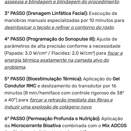
assepsia e blindagem e blindagem do procedimento
.
3º PASSO (Drenagem Linfática Facial):
Execução de
manobras manuais especializadas por 10 minutos para
desintoxicar o tecido e refinar o contorno do rosto
.
4º PASSO (Programação do Sonopulse III):
Ajuste de
parâmetros de alta precisão conforme a necessidade
(Papada: 3,0 W/cm² / Flacidez: 2,0 W/cm²) para
focar a
energia térmica exatamente na camada alvo do
problema
.
5º PASSO (Bioestimulação Térmica):
Aplicação do
Gel
Condutor RMC
e deslizamento do transdutor por 16
minutos (8 min/hemiface com controle rigoroso de 38º
a 40º) para
forçar a retração imediata das fibras e
induzir uma explosão de colágeno novo
.
6º PASSO (Permeação Profunda e Nutrição):
Aplicação
da
Microcorrente Bioativa
combinada com o
Mix ADCOS