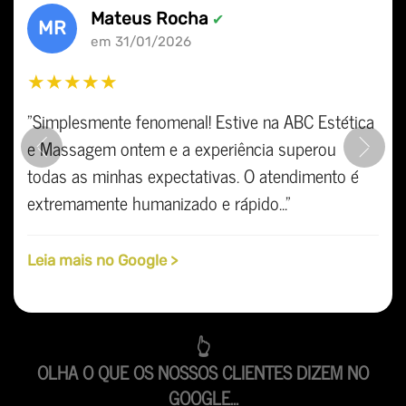
Mateus Rocha
✔
MR
em 31/01/2026
★★★★★
"Simplesmente fenomenal! Estive na ABC Estética
e Massagem ontem e a experiência superou
Previous
Ne
todas as minhas expectativas. O atendimento é
extremamente humanizado e rápido..."
Leia mais no Google >
👆
OLHA O QUE OS NOSSOS CLIENTES DIZEM NO
GOOGLE...