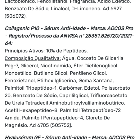
Lactobiônico, Fenoxietanol, Fragrância, Ácido Edético,
Benzoato De Sódio, Linalool, D-Limoneno. Ad 6927
(506072).
Collagenic P10 - Sérum Anti-idade - Marca: ADCOS Pro
- Registro/Processo da ANVISA nº 25351.825720/2021-
64:
Princípios Ativos:
10% de Peptídeos.
Composição Qualitativa:
Água, Cocoato De Glicerila
Peg-7, Glicerol, Nicotinamida, Éter Dietilenoglicol
Monoetílico, Butileno Glicol, Pentileno Glicol,
Fenoxietanol, Etilhexilglicerina, Goma Xantana,
Palmitoil Tripeptídeo-1, Carbômer, Edetol, Polissorbato
20, Benzoato De Sódio, Caprililglicol, Trifluoroacetato
De Ureia Tetradecil Aminobutiroylvalilaminobutírico,
Acetil Hexapeptídeo-8, Palmitoil Tetrapeptídeo-72
Amida, Palmitoil Pentapeptídeo-4, Cloreto De
Magnésio. Ad 6705 (505752).
Hyalusérum GF - Sérum Anti-idade - Marca: ADCOS Pro