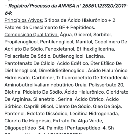
- Registro/Processo da ANVISA nº 25351.123920/2019-
64:
Princípios Ativos:
3 tipos de Ácido Hialurônico + 2
Fatores de Crescimento GF + Pepitídeos.
Composição Qualitativa:
Água, Glicerol, Sorbitol,
Propilenoglicol, Pentilenoglicol, Manitol, Copolímero De
Acrilato De Sódio, Fenoxietanol, Etilhexilglicerina,
Poliacrilato De Sódio, Butilenoglicol, Lecitina,
Pantotenato De Cálcio, Ácido Edético, Éter Etílico De
Dietilenoglicol, Dimetildietilenoglicol, Ácido Hialurônico
Hidrolisado, Carbômer, Trifluoroacetato De Tetraddecila
Aminobutiroilvaliaminobutírico Ureia, Polissorbato 20,
Biotina, Pidolato De Sódio, Ácido Hialurônico, Cloridrato
De Arginina, Silanetriol, Serina, Ácido Cítrico, Ácido
Sórbico, Caprilil Glicol, Oleato De Sódio, Óleo De Soja,
Pantenol, Edetato Dissódico, Lecitina Hidrogenada,
Cloreto De Magnésio, Extrato De Alga Verde,
Oligopeptídeo-34, Palmitoil Pentapeptídeo-4, Sh-