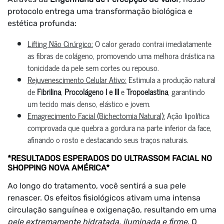
protocolo entrega uma transformação biológica e
estética profunda:
Lifting Não Cirúrgico:
O calor gerado contrai imediatamente
as fibras de colágeno, promovendo uma melhora drástica na
tonicidade da pele sem cortes ou repouso.
Rejuvenescimento Celular Ativo:
Estimula a produção natural
de
Fibrilina
,
Procolágeno I e III
e
Tropoelastina
, garantindo
um tecido mais denso, elástico e jovem.
Emagrecimento Facial (Bichectomia Natural):
Ação lipolítica
comprovada que quebra a gordura na parte inferior da face,
afinando o rosto e destacando seus traços naturais.
*RESULTADOS ESPERADOS DO ULTRASSOM FACIAL NO
SHOPPING NOVA AMÉRICA*
Ao longo do tratamento, você sentirá a sua pele
renascer. Os efeitos fisiológicos ativam uma intensa
circulação sanguínea e oxigenação, resultando em uma
pele extremamente hidratada, iluminada e firme
. O