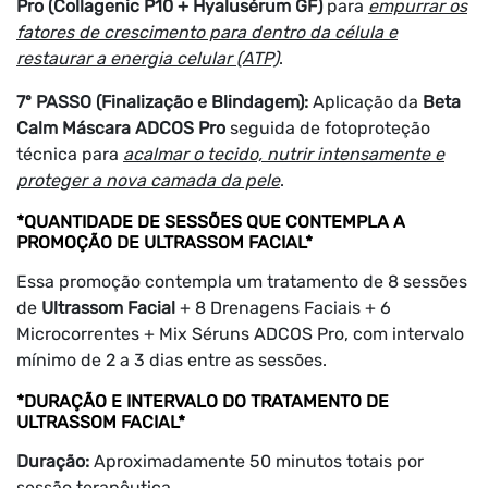
Pro (Collagenic P10 + Hyalusérum GF)
para
empurrar os
fatores de crescimento para dentro da célula e
restaurar a energia celular (ATP)
.
7º PASSO (Finalização e Blindagem):
Aplicação da
Beta
Calm Máscara ADCOS Pro
seguida de fotoproteção
técnica para
acalmar o tecido, nutrir intensamente e
proteger a nova camada da pele
.
*QUANTIDADE DE SESSÕES QUE CONTEMPLA A
PROMOÇÃO DE ULTRASSOM FACIAL*
Essa promoção contempla um tratamento de 8 sessões
de
Ultrassom Facial
+ 8 Drenagens Faciais + 6
Microcorrentes + Mix Séruns ADCOS Pro, com intervalo
mínimo de 2 a 3 dias entre as sessões.
*DURAÇÃO E INTERVALO DO TRATAMENTO DE
ULTRASSOM FACIAL*
Duração:
Aproximadamente 50 minutos totais por
sessão terapêutica.