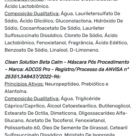
Ácido Lactobiônico.
Composição Qualitativa:
Água, Lauriletersulfato De
Sódio, Ácido Glicólico, Gluconolactona, Hidróxido De
Sódio, Cocoanfoacetato De Sódio, Laurileter
Sulfosuccinato Dissódico, Cloreto De Sódio, Ácido
Lactobiônico, Fenoxietanol, Fragrância, Ácido Edético,
Benzoato De Sódio, Linalool, D-Limoneno.
Clean Solution Beta Calm - Máscara Pós Procedimento
- Marca: ADCOS Pro - Registro/Processo da ANVISA nº
25351.348437/2022-96:
Princípios Ativos:
Neuropeptídeo, Prebiótico e
Alantoína.
Composição Qualitativa:
Água, Triglicéride
Cáprico/Caprílico, Álcool Cetoestearílico, Butilenoglicol,
Estearato De Octila, Dimeticona, Oligossacarídeo Alfa-
Glucano, Acetato De Tocoferol, Fenoxietanol,
Polissorbato 60, Óleo De Semente De Girassol, Cetearil
Sulfosuccinato Dissódico, Miristato De Isopropila,