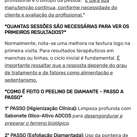
profissional e o biotipo da pessoa. *
E para sua
manutenção contínua, conforme necessidade do
cliente e avaliação da profissional.
*
*QUANTAS SESSÕES SÃO NECESSÁRIAS PARA VER OS
PRIMEIROS RESULTADOS?*
Normalmente, nota-se uma melhora na textura logo na
primeira visita. Para resultados terapêuticos em
manchas ou linhas, o ciclo inicial é fundamental.
É
importante ressaltar que a resposta depende do grau
de tratamento e de fatores como alimentação e
sedentarismo.
*COMO É FEITO O PEELING DE DIAMANTE - PASSO A
PASSO*
1º PASSO (Higienização Clínica):
Limpeza profunda com
Sabonete Glico-Ativo ADCOS
para
desengordurar e
preparar o terreno biológico
.
2º PASSO (Esfoliação Diamantada):
Uso da ponteira de