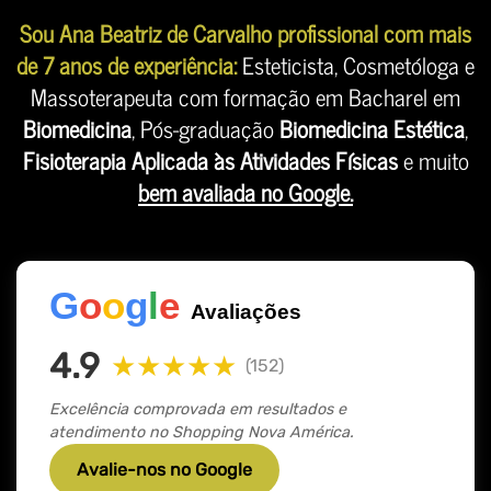
Sou Ana Beatriz de Carvalho profissional com mais
de 7 anos de experiência:
Esteticista, Cosmetóloga e
Massoterapeuta com formação em Bacharel em
Biomedicina
, Pós-graduação
Biomedicina Estética
,
Fisioterapia Aplicada às Atividades Físicas
e muito
bem avaliada no Google.
G
o
o
g
l
e
Avaliações
4.9
★★★★★
(152)
Excelência comprovada em resultados e
atendimento no Shopping Nova América.
Avalie-nos no Google