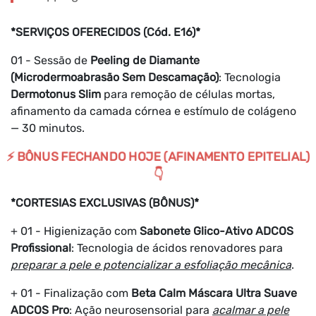
*SERVIÇOS OFERECIDOS (Cód. E16)*
01 - Sessão de
Peeling de Diamante
(Microdermoabrasão Sem Descamação)
: Tecnologia
Dermotonus Slim
para remoção de células mortas,
afinamento da camada córnea e estímulo de colágeno
— 30 minutos.
⚡ BÔNUS FECHANDO HOJE (AFINAMENTO EPITELIAL)
👇
*CORTESIAS EXCLUSIVAS (BÔNUS)*
+ 01 - Higienização com
Sabonete Glico-Ativo ADCOS
Profissional
: Tecnologia de ácidos renovadores para
preparar a pele e potencializar a esfoliação mecânica
.
+ 01 - Finalização com
Beta Calm Máscara Ultra Suave
ADCOS Pro
: Ação neurosensorial para
acalmar a pele