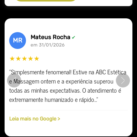
Mateus Rocha
✔
MR
em 31/01/2026
★★★★★
"Simplesmente fenomenal! Estive na ABC Estética
e Massagem ontem e a experiência superou
Previous
Ne
todas as minhas expectativas. O atendimento é
extremamente humanizado e rápido..."
Leia mais no Google >