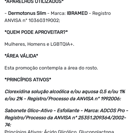
*APARELHOS UTILIZADOS*
-
Dermotonus Slim
- Marca:
IBRAMED
- Registro
ANVISA nº 10360319002;
*QUEM PODE APROVEITAR?*
Mulheres, Homens e LGBTQIA+.
*ÁREA VÁLIDA*
Esta promoção contempla a área do rosto.
*PRINCÍPIOS ATIVOS*
Clorexidina solução alcoólica e/ou aquosa 0,5 e/ou 1%
e/ou 2% - Registro/Processo da ANVISA nº 1992006:
Sabonete Glico-Ativo - Esfoliante - Marca: ADCOS Pro -
Registro/Processo da ANVISA nº 25351.209364/2002-
74:
Princípios Ativos:
Ácido Glicólico, Gluconolactona,