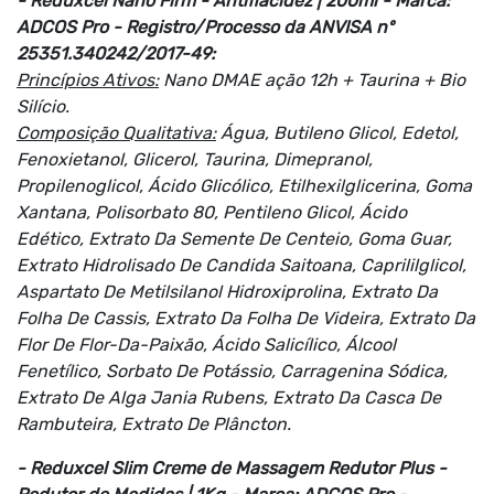
- Reduxcel Nano Firm - Antiflacidez | 200ml - Marca:
ADCOS Pro - Registro/Processo da ANVISA nº
25351.340242/2017-49:
Princípios Ativos:
Nano DMAE ação 12h + Taurina + Bio
Silício.
Composição Qualitativa:
Água, Butileno Glicol, Edetol,
Fenoxietanol, Glicerol, Taurina, Dimepranol,
Propilenoglicol, Ácido Glicólico, Etilhexilglicerina, Goma
Xantana, Polisorbato 80, Pentileno Glicol, Ácido
Edético, Extrato Da Semente De Centeio, Goma Guar,
Extrato Hidrolisado De Candida Saitoana, Caprililglicol,
Aspartato De Metilsilanol Hidroxiprolina, Extrato Da
Folha De Cassis, Extrato Da Folha De Videira, Extrato Da
Flor De Flor-Da-Paixão, Ácido Salicílico, Álcool
Fenetílico, Sorbato De Potássio, Carragenina Sódica,
Extrato De Alga Jania Rubens, Extrato Da Casca De
Rambuteira, Extrato De Plâncton.
- Reduxcel Slim Creme de Massagem Redutor Plus -