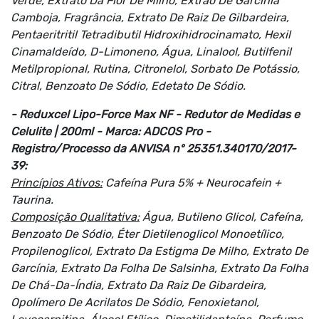
Verde, Extrato Da Flor De Milho, Extrao De Garcinia
Camboja, Fragrância, Extrato De Raiz De Gilbardeira,
Pentaeritritil Tetradibutil Hidroxihidrocinamato, Hexil
Cinamaldeído, D-Limoneno, Água, Linalool, Butilfenil
Metilpropional, Rutina, Citronelol, Sorbato De Potássio,
Citral, Benzoato De Sódio, Edetato De Sódio.
- Reduxcel Lipo-Force Max NF - Redutor de Medidas e
Celulite | 200ml - Marca: ADCOS Pro -
Registro/Processo da ANVISA nº 25351.340170/2017-
39:
Princípios Ativos:
Cafeína Pura 5% + Neurocafein +
Taurina.
Composição Qualitativa:
Água, Butileno Glicol, Cafeína,
Benzoato De Sódio, Éter Dietilenoglicol Monoetílico,
Propilenoglicol, Extrato Da Estigma De Milho, Extrato De
Garcínia, Extrato Da Folha De Salsinha, Extrato Da Folha
De Chá-Da-Índia, Extrato Da Raiz De Gibardeira,
Opolímero De Acrilatos De Sódio, Fenoxietanol,