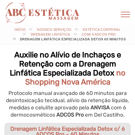
INÍCIO
NOSSOS SERVIÇOS
ESTÉTICA CORPORAL
DRENAGEM LINFÁTICA
COM/ 6 ADCOS PRO
DRENAGEM LINFÁTICA ESPECIALIZADA DETOX 60 MINUTOS
Auxilie no Alívio de Inchaços e
Retenção com a Drenagem
Linfática Especializada Detox
no
Shopping Nova América
Protocolo manual avançado de 60 minutos para
desintoxicação tecidual, alívio da retenção líquida,
medidas e celulite aprovado pela
ANVISA
com 6
dermocosméticos
ADCOS Pro
em Del Castilho.
Drenagem Linfática Especializada Detox c/ 6
ADCOS Pro - 60 Minutos