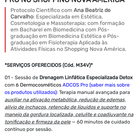
Protocolo Científico com
Ana Beatriz de
Carvalho
: Especializada em Estética,
Cosmetologia e Massoterapia; com formação
em Bacharel em Biomedicina com Pós-
graduação em Biomedicina Estética e Pós-
graduação em Fisioterapia Aplicada às
Atividades Físicas no Shopping Nova América.
*SERVIÇOS OFERECIDOS (Cód. M34V)*
01 - Sessão de
Drenagem Linfática Especializada Detox
com
6 Dermocosméticos
ADCOS Pro (saber mais sobre
os produtos utilizados)
: Terapia manual avançada para
auxiliar na ativação metabólica, redução de edemas,
alívio de inchaços, retenção de líquidos e suporte no
manejo da gordura localizada, celulite e coadjuvante na
tonificação e firmeza da pele
— 60 minutos de cuidado
contínuo por sessão.