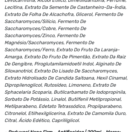
Levocarnitina, Álcool Etílico, Dimetilidantoína, Perfume,
Lecitina, Extrato Da Semente De Castanheiro-Da-Índia,
Extrato De Folha De Alcachofra, Glicerol, Fermento De
Saccharomyces/Silício, Fermento De
Saccharomyces/Cobre, Fermento De
Saccharomyces/Zinco, Fermento De
Magnésio/Saccharomyces, Fermento De
Saccharomyces/Ferro, Extrato Do Fruto Da Laranja-
Amarga, Extrato Do Fruto De Pimentão, Extrato Da Raiz
De Gengibre, Piroglutamilamidoetil Indol, Alginato De
Siloxanotriol, Extrato Do Lisado De Saccharomyces,
Extrato Hidrolisado De Candida Saitoana, Hexil Cinamal,
Dipropilenoglicol, Rutosídeo, Limoneno, Extrato De
Sphacelaria Scoparia, Butilcarbamato De Iodopropinila,
Sorbato De Potássio, Linalol, Butilfenil Metilpropional,
Metilparabeno, Edetato Tetrassódico, Propilparabeno,
Citronelol, Etilhexilglicerina, Extrato De Camomila Ouro,
Citral, Ácido Edético, Caprililglicol.