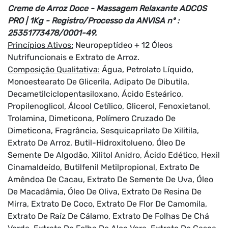
Creme de Arroz Doce - Massagem Relaxante ADCOS
PRO | 1Kg - Registro/Processo da ANVISA nº :
25351773478/0001-49.
Princípios Ativos:
Neuropeptídeo + 12 Óleos
Nutrifuncionais e Extrato de Arroz.
Composição Qualitativa:
Água, Petrolato Líquido,
Monoestearato De Glicerila, Adipato De Dibutila,
Decametilciclopentasiloxano, Ácido Esteárico,
Propilenoglicol, Álcool Cetílico, Glicerol, Fenoxietanol,
Trolamina, Dimeticona, Polímero Cruzado De
Dimeticona, Fragrância, Sesquicaprilato De Xilitila,
Extrato De Arroz, Butil-Hidroxitolueno, Óleo De
Semente De Algodão, Xilitol Anidro, Ácido Edético, Hexil
Cinamaldeído, Butilfenil Metilpropional, Extrato De
Amêndoa De Cacau, Extrato De Semente De Uva, Óleo
De Macadâmia, Óleo De Oliva, Extrato De Resina De
Mirra, Extrato De Coco, Extrato De Flor De Camomila,
Extrato De Raíz De Cálamo, Extrato De Folhas De Chá