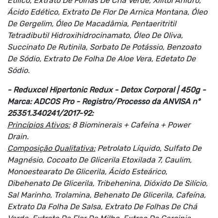
Etílico, Extrato De Folhas De Chá Verde, Xilitol Anidro,
Ácido Edético, Extrato De Flor De Arnica Montana, Óleo
De Gergelim, Óleo De Macadâmia, Pentaeritritil
Tetradibutil Hidroxihidrocinamato, Óleo De Oliva,
Succinato De Rutinila, Sorbato De Potássio, Benzoato
De Sódio, Extrato De Folha De Aloe Vera, Edetato De
Sódio.
- Reduxcel Hipertonic Redux - Detox Corporal | 450g -
Marca: ADCOS Pro - Registro/Processo da ANVISA nº
25351.340241/2017-92:
Princípios Ativos:
8 Biominerais + Cafeína + Power
Drain.
Composição Qualitativa:
Petrolato Líquido, Sulfato De
Magnésio, Cocoato De Glicerila Etoxilada 7, Caulim,
Monoestearato De Glicerila, Ácido Esteárico,
Dibehenato De Glicerila, Tribehenina, Dióxido De Silício,
Sal Marinho, Trolamina, Behenato De Glicerila, Cafeína,
Extrato Da Folha De Salsa, Extrato De Folhas De Chá