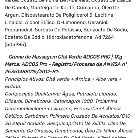
Verde, Extrato De Folha De Aloe Vera, Extrato De Casca
De Canela, Manteiga De Karité, Cumarina, Óleo De
Argan, Diisoestearato De Poliglicerol 3, Lecitina,
Linalool, Álcool Etílico, D-Limoneno, Geraniol,
Propanediol, Sorbato De Potássio, Benzoato De Sódio,
Edetato De Sódio, Hidroxiacetofenona. Ad 7264
(505985).
- Creme de Massagem Chá Verde ADCOS PRO | 1Kg -
Marca: ADCOS Pro - Registro/Processo da ANVISA nº
25351488015/2012-81:
Princípios Ativos:
Chá verde + Arnica + Aloe vera +
Rutina.
Composição Qualitativa:
Água, Petrolato Líquido,
Glicerol, Dimeticona, Cetomagrol 1000, Trolamina,
Decametilciclopentasiloxano, Fenoxietanol, Álcool
Cetílico, Carbômer, Polímero Cruzado De Acrilatos/C10-
30 Alquil Acrilato, Sesquicaprilato De Xilitila, Óleo De
Semente De Girassol, Dimeticonol, Óleo De Milho, Álcool