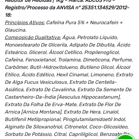
Redutor de Medidas | 1Kg - Marca: ADCOS Pro -
Registro/Processo da ANVISA nº 25351.134529/2012-
18:
Princípios Ativos:
Cafeína Pura 5% + Neurocafein +
Glaucina.
Composição Qualitativa:
Água, Petrolato Líquido,
Monoestearato De Glicerila, Adipato De Dibutila, Ácido
Esteárico, Glicerol, Álcool Cetílico, Propilenoglicol,
Cafeína, Fenoxietanol, Trolamina, Dimeticona, Perfume,
Carbômer, Butil-Hidroxitolueno, Butileno Glicol, Álcool
Etílico, Ácido Edético, Hexil Cinamal, Limoneno, Extrato
De Alga Fucus Vesiculosus, Extrato De Centella-
Asiática, Extrato De Cavalinha, Extrato Da Semente De
Castanheiro-Da-Índia [Aesculus Hippocastanum],
Extrato Da Folha De Erva-Mate, Extrato De Flor De
Arnica [Arnica Montana], Extrato De Hera, Linalol,
Butilfenil Metilpropional, Piroglutamilamidoetil Indol,
Alginato De Siloxanotriol, Citronelol, Coco-Glicosídeo,
Sorbato De Potássio, Citral, Caprililglicol, Benzoato De