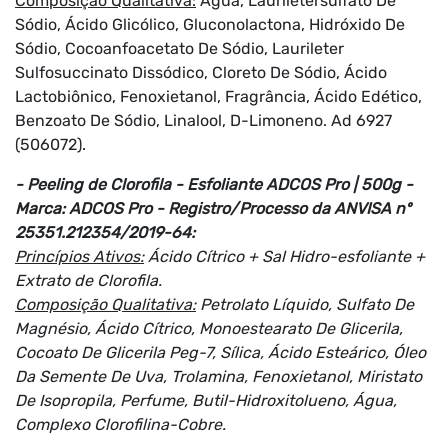
Composição Qualitativa:
Água, Lauriletersulfato De
Sódio, Ácido Glicólico, Gluconolactona, Hidróxido De
Sódio, Cocoanfoacetato De Sódio, Laurileter
Sulfosuccinato Dissódico, Cloreto De Sódio, Ácido
Lactobiônico, Fenoxietanol, Fragrância, Ácido Edético,
Benzoato De Sódio, Linalool, D-Limoneno. Ad 6927
(506072).
- Peeling de Clorofila - Esfoliante ADCOS Pro | 500g -
Marca: ADCOS Pro - Registro/Processo da ANVISA nº
25351.212354/2019-64:
Princípios Ativos:
Ácido Cítrico + Sal Hidro-esfoliante +
Extrato de Clorofila.
Composição Qualitativa:
Petrolato Líquido, Sulfato De
Magnésio, Ácido Cítrico, Monoestearato De Glicerila,
Cocoato De Glicerila Peg-7, Sílica, Ácido Esteárico, Óleo
Da Semente De Uva, Trolamina, Fenoxietanol, Miristato
De Isopropila, Perfume, Butil-Hidroxitolueno, Água,
Complexo Clorofilina-Cobre.