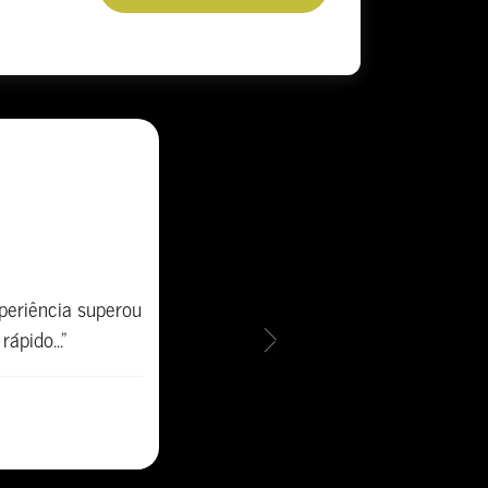
periência superou
pido..."
Next