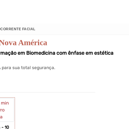
E NÓS
CONTATO
MUDAR MEMU
CORRENTE FACIAL
 Nova América
ormação em Biomedicina com ênfase em estética
 para sua total segurança.
 - 10