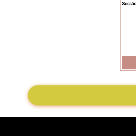
Sessõ