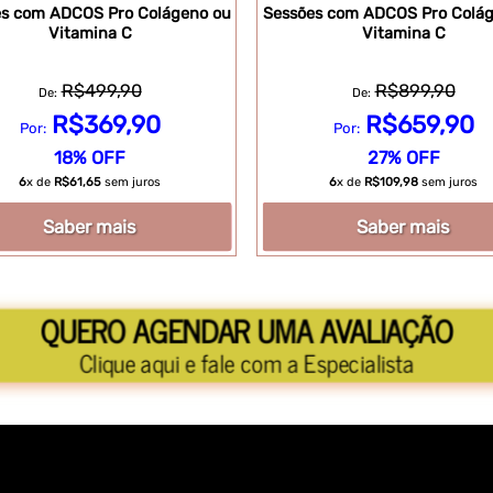
es com ADCOS Pro Colágeno ou
Sessões com ADCOS Pro Colág
Vitamina C
Vitamina C
R$499,90
R$899,90
De:
De:
R$369,90
R$659,90
Por:
Por:
18% OFF
27% OFF
6
x de
R$61,65
sem juros
6
x de
R$109,98
sem juros
Saber mais
Saber mais
QUERO AGENDAR UMA AVALIAÇÃO
Clique aqui e fale com a Especialista