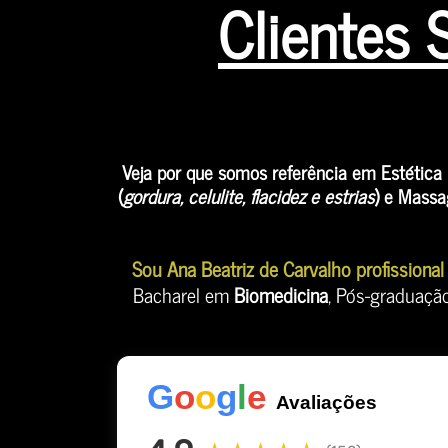
Clientes 
Veja por que somos referência em Estética F
(
gordura, celulite, flacidez e estrias
) e Massa
Sou Ana Beatriz de Carvalho profissional
Bacharel em
Biomedicina
, Pós-graduaçã
G
o
o
g
l
e
Avaliações